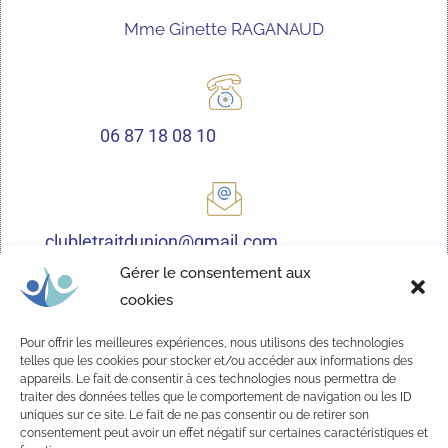
Mme Ginette RAGANAUD
06 87 18 08 10
clubletraitdunion@gmail.com
Gérer le consentement aux
cookies
Nous sommes à votre disposition pour vous recevoir et
Pour offrir les meilleures expériences, nous utilisons des technologies
répondre à toutes les questions concernant la vie du Club,
telles que les cookies pour stocker et/ou accéder aux informations des
appareils. Le fait de consentir à ces technologies nous permettra de
son fonctionnement, les activités proposées et les
traiter des données telles que le comportement de navigation ou les ID
modalités d’adhésion.
uniques sur ce site. Le fait de ne pas consentir ou de retirer son
consentement peut avoir un effet négatif sur certaines caractéristiques et