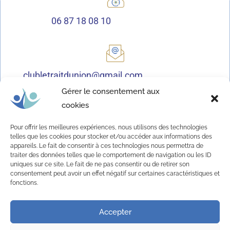
06 87 18 08 10
clubletraitdunion@gmail.com
Gérer le consentement aux
cookies
Nous sommes à votre disposition pour vous recevoir et
Pour offrir les meilleures expériences, nous utilisons des technologies
répondre à toutes les questions concernant la vie du Club,
telles que les cookies pour stocker et/ou accéder aux informations des
appareils. Le fait de consentir à ces technologies nous permettra de
son fonctionnement, les activités proposées et les
traiter des données telles que le comportement de navigation ou les ID
modalités d’adhésion.
uniques sur ce site. Le fait de ne pas consentir ou de retirer son
consentement peut avoir un effet négatif sur certaines caractéristiques et
fonctions.
Accepter